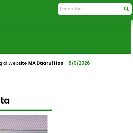
bsite
MA Daarul Hasan
, Madrasah Hebat Bermartabat
8/9/2026
ta