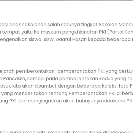
 bagi anak sekolahan salah satunya tingkat Sekolah Men
ua tempat yaitu ke museum pengkhianatan PKI (Partai Komun
uk mengenalkan siswa-siswi Daarul Hasan kepada beberapa
ejarah pemberontakan-pemberontakan PKI yang bertuju
 Pancasila, sampai pada pemberontakan kedua yang te
masuk kita akan disambut dengan beberapa koleksi foto
 yang menceritakan tentang Pemberontakan PKI di berbag
entang PKI dan mengingatkan akan bahayanya idealisme 
gunjungi salah satu salah satu masjid ikonik di Indonesia