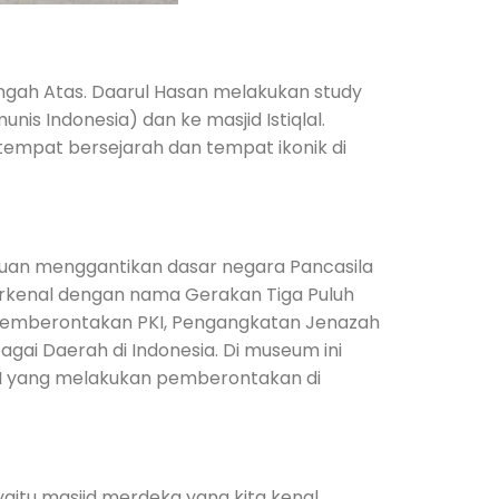
engah Atas. Daarul Hasan melakukan study
is Indonesia) dan ke masjid Istiqlal.
 tempat bersejarah dan tempat ikonik di
an menggantikan dasar negara Pancasila
rkenal dengan nama Gerakan Tiga Puluh
 Pemberontakan PKI, Pengangkatan Jenazah
ai Daerah di Indonesia. Di museum ini
PKI yang melakukan pemberontakan di
 yaitu masjid merdeka yang kita kenal